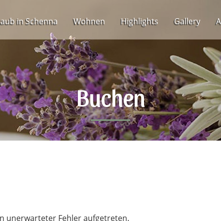
laub in Schenna
Wohnen
Highlights
Gallery
A
Buchen
n unerwarteter Fehler aufgetreten.